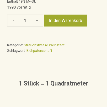
Enthält 19% MwSt.
1998 vorrätig
-
+
In den Warenkorb
Blühpatenschaft
auf
Lebenszeit
in
Kategorie:
Streuobstwiese Weinstadt
Weinstadt
Schlagwort:
Blühpatenschaft
Menge
1 Stück = 1 Quadratmeter