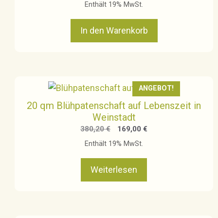
Preis
Preis
Enthält 19% MwSt.
war:
ist:
139,93 €
69,99 €.
In den Warenkorb
ANGEBOT!
20 qm Blühpatenschaft auf Lebenszeit in
Weinstadt
Ursprünglicher
Aktueller
380,20
€
169,00
€
Preis
Preis
Enthält 19% MwSt.
war:
ist:
380,20 €
169,00 €.
Weiterlesen