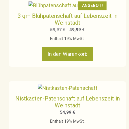
ANGEBOT!
3 qm Blühpatenschaft auf Lebenszeit in
Weinstadt
Ursprünglicher
Aktueller
59,97
€
49,99
€
Preis
Preis
Enthält 19% MwSt.
war:
ist:
59,97 €
49,99 €.
In den Warenkorb
Nistkasten-Patenschaft auf Lebenszeit in
Weinstadt
54,99
€
Enthält 19% MwSt.