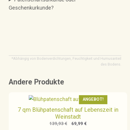
Geschenkurkunde?
*Abhängig von Bodenverdichtungen, Feuchtigkeit und Humusanteil
des Bodens.
Andere Produkte
ANGEBOT!
7 qm Blühpatenschaft auf Lebenszeit in
Weinstadt
Ursprünglicher
Aktueller
139,93
€
69,99
€