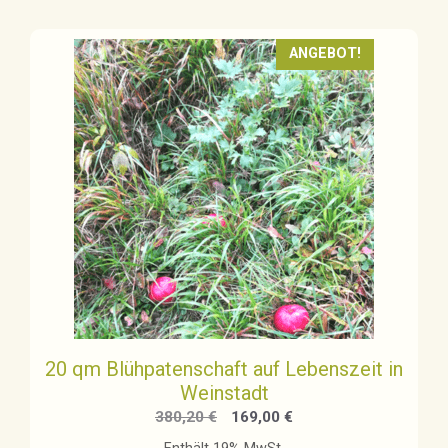
ANGEBOT!
20 qm Blühpatenschaft auf Lebenszeit in
Weinstadt
Ursprünglicher
Aktueller
380,20
€
169,00
€
Preis
Preis