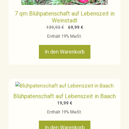
7 qm Blühpatenschaft auf Lebenszeit in
Weinstadt
Ursprünglicher
Aktueller
139,93
€
69,99
€
Preis
Preis
Enthält 19% MwSt.
war:
ist:
139,93 €
69,99 €.
In den Warenkorb
Blühpatenschaft auf Lebenszeit in Baach
19,99
€
Enthält 19% MwSt.
In den Warenkorb