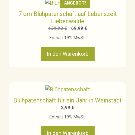
ANGEBOT!
7 qm Blühpatenschaft auf Lebenszeit
Liebenwalde
Ursprünglicher
Aktueller
139,93
€
69,99
€
Preis
Preis
Enthält 19% MwSt.
war:
ist:
139,93 €
69,99 €.
In den Warenkorb
Blühpatenschaft für ein Jahr in Weinstadt
2,99
€
Enthält 19% MwSt.
In den Warenkorb