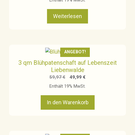
Enthält 19% MwSt.
war:
ist:
380,20 €
169,00 €.
Weiterlesen
ANGEBOT!
3 qm Blühpatenschaft auf Lebenszeit
Liebenwalde
Ursprünglicher
Aktueller
59,97
€
49,99
€
Preis
Preis
Enthält 19% MwSt.
war:
ist:
59,97 €
49,99 €.
In den Warenkorb