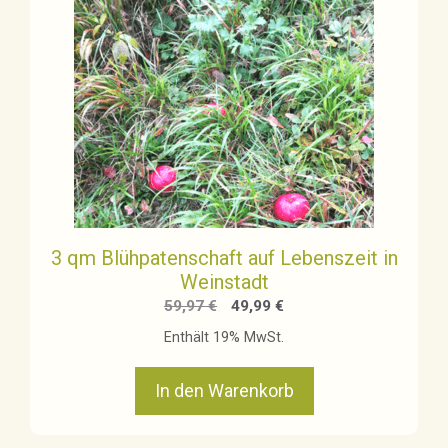
3 qm Blühpatenschaft auf Lebenszeit in
Weinstadt
Ursprünglicher
Aktueller
59,97
€
49,99
€
Preis
Preis
Enthält 19% MwSt.
war:
ist:
59,97 €
49,99 €.
In den Warenkorb