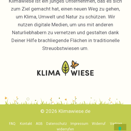
Klimawiese ist ein junges Unternehmen, das es sich
zum Ziel gemacht hat, einen neuen Weg zu gehen,
um Klima, Umwelt und Natur zu schützen. Wir
nutzen digitale Medien, um uns mit anderen
Naturliebhabern zu vernetzen und gestalten dank
Deiner Hilfe brachliegende Flächen in traditionelle
Streuobstwiesen um.
© 2026 Klimawiese.de
Produkt zum Warenkorb hinzugefügt.
Zur Kasse
FAQ
Kontakt
AGB
Datenschutz
Impressum
Widerruf
Vertrag
0 Artikel -
0,00
€
widerrufen