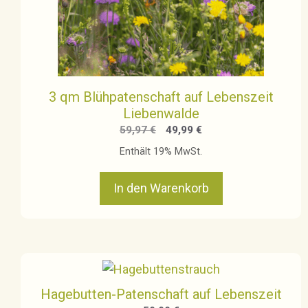
3 qm Blühpatenschaft auf Lebenszeit
Liebenwalde
Ursprünglicher
Aktueller
59,97
€
49,99
€
Preis
Preis
Enthält 19% MwSt.
war:
ist:
59,97 €
49,99 €.
In den Warenkorb
Hagebutten-Patenschaft auf Lebenszeit