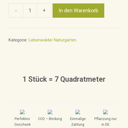
-
+
In den Warenkorb
7
qm
Blühpatenschaft
auf
Kategorie:
Liebenwalder Naturgarten
Lebenszeit
Liebenwalde
Menge
1 Stück = 7 Quadratmeter
Perfektes
CO2 – Bindung
Einmalige
Pflanzung nur
Geschenk
Zahlung
in DE