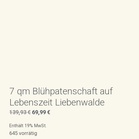
7 qm Blühpatenschaft auf
Lebenszeit Liebenwalde
Ursprünglicher
Aktueller
139,93
€
69,99
€
Preis
Preis
Enthält 19% MwSt.
war:
ist:
645 vorrätig
139,93 €
69,99 €.