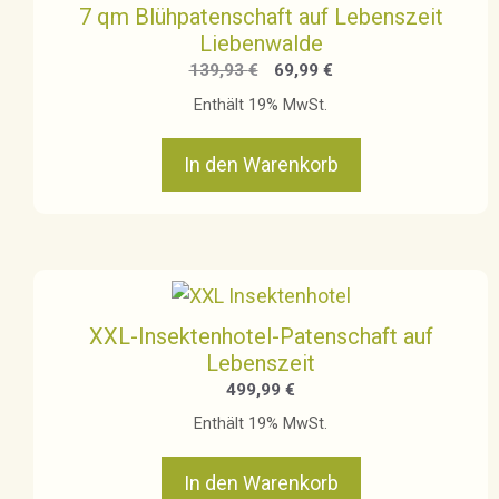
7 qm Blühpatenschaft auf Lebenszeit
Liebenwalde
Ursprünglicher
Aktueller
139,93
€
69,99
€
Preis
Preis
Enthält 19% MwSt.
war:
ist:
139,93 €
69,99 €.
In den Warenkorb
XXL-Insektenhotel-Patenschaft auf
Lebenszeit
499,99
€
Enthält 19% MwSt.
In den Warenkorb