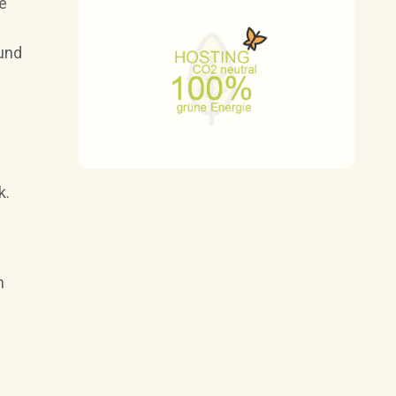
e
 und
k.
n