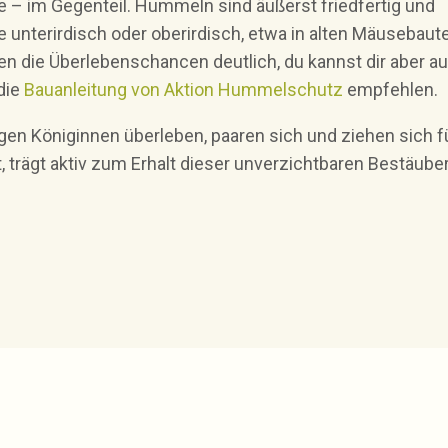
e – im Gegenteil. Hummeln sind äußerst friedfertig und
ie unterirdisch oder oberirdisch, etwa in alten Mäusebaut
en die Überlebenschancen deutlich, du kannst dir aber a
 die
Bauanleitung von Aktion Hummelschutz
empfehlen.
ngen Königinnen überleben, paaren sich und ziehen sich f
 trägt aktiv zum Erhalt dieser unverzichtbaren Bestäuber